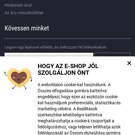
Hirdessen árut
Az áru visszaküldése
Kövessen minket
Legyen egy lépéssel előrébb, és iratkozzon fel hírlevelünkre!.
×
HOGY AZ E-SHOP JÓL
Egyetértek
személyes adatok feldolgozásával
SZOLGÁLJON ÖNT
A weboldalon cookie-kat használunk. A
Összes elfogadása gombra kattintva
engedélyezi, hogy ezen az eszközön cookie-
kat használjunk preferenciális, statisztikai és
A tartalom létrehozásakor mesterséges intelligencia eszközöket
marketing célokra. A Beállítások
használhattak. További információ
itt található
.
szerkesztése lehetőségre kattintva
meghatározhatja a cookie-k csoportjait a
© Szerzői jog ECLIPSERA s.r.o.
feldolgozáshoz, vagy teljesen letilthatja azok
Minden jog fentartva
feldolgozását az Összes elutasítása gombra