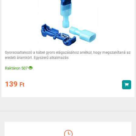
Gyorscsatlakozó a kábel gyors elágazásához anélkül, hogy megszakítaná az
eredeti áramkört. Egyszerű alkalmazás
Raktáron 507
139
Ft
Vás