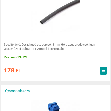
Specifikáció: Összehúzó zsugorcső: 8 mm Hőre zsugorodó cső: igen
Összehúzási arány: 2 : 1 Átmérő összehúzás
Raktáron 334
178
Ft
Vás
Gyorscsatlakozó