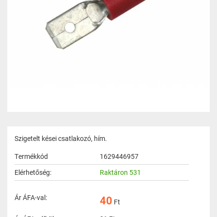
Szigetelt kései csatlakozó, hím.
Termékkód
1629446957
Elérhetőség:
Raktáron 531
Ár ÁFA-val:
40
Ft