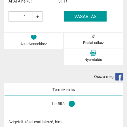
Ár ÁFA nélkül:
31
Ft
-
+
Poslat odkaz
A kedvencekhez
Nyomtatás
Ossza meg:
Termékleírás
Letöltés
1
Szigetelt kései csatlakozó, hím.