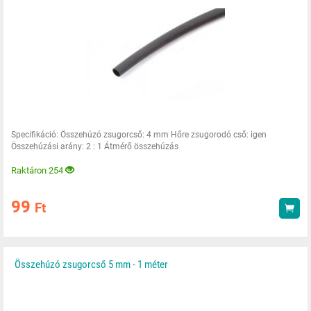
Specifikáció: Összehúzó zsugorcső: 4 mm Hőre zsugorodó cső: igen
Összehúzási arány: 2 : 1 Átmérő összehúzás
Raktáron 254
99
Ft
Vás
Összehúzó zsugorcső 5 mm - 1 méter