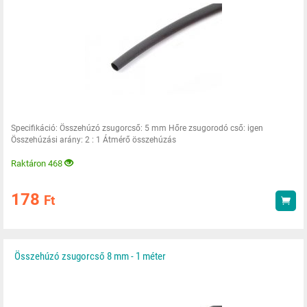
Specifikáció: Összehúzó zsugorcső: 5 mm Hőre zsugorodó cső: igen
Összehúzási arány: 2 : 1 Átmérő összehúzás
Raktáron 468
178
Ft
Vás
Összehúzó zsugorcső 8 mm - 1 méter