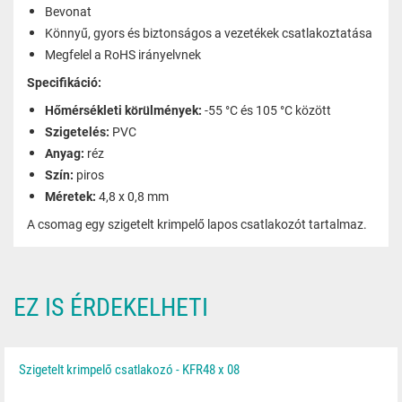
Bevonat
Könnyű, gyors és biztonságos a vezetékek csatlakoztatása
Megfelel a RoHS irányelvnek
Specifikáció:
Hőmérsékleti körülmények:
-55 °C és 105 °C között
Szigetelés:
PVC
Anyag:
réz
Szín:
piros
Méretek:
4,8 x 0,8 mm
A csomag egy szigetelt krimpelő lapos csatlakozót tartalmaz.
EZ IS ÉRDEKELHETI
Szigetelt krimpelő csatlakozó - KFR48 x 08