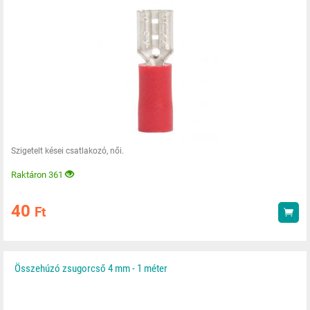
Szigetelt kései csatlakozó, női.
Raktáron 361
40
Ft
Vás
Összehúzó zsugorcső 4 mm - 1 méter