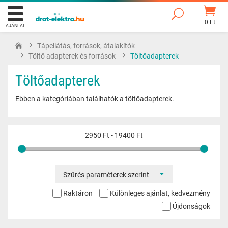
0 Ft
AJÁNLAT
Tápellátás, források, átalakítók
Töltő adapterek és források
Töltőadapterek
Töltőadapterek
Ebben a kategóriában találhatók a töltőadapterek.
2950 Ft
-
19400 Ft
Szűrés paraméterek szerint
Raktáron
Különleges ajánlat, kedvezmény
Újdonságok