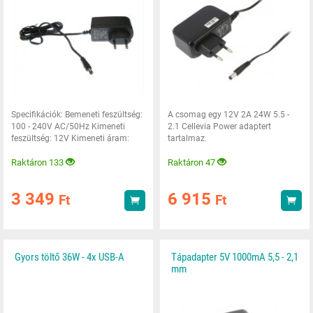
Specifikációk: Bemeneti feszültség:
A csomag egy 12V 2A 24W 5.5 -
100 - 240V AC/50Hz Kimeneti
2.1 Cellevia Power adaptert
feszültség: 12V Kimeneti áram:
tartalmaz.
1000mA Kimeneti
Raktáron 133
Raktáron 47
3 349
6 915
Ft
Ft
Vásárlás
Vás
Gyors töltő 36W - 4x USB-A
Tápadapter 5V 1000mA 5,5 - 2,1
mm