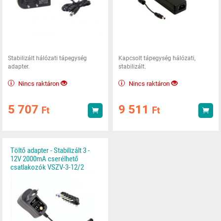
Stabilizált hálózati tápegység
Kapcsolt tápegység hálózati,
adapter.
stabilizált.
Nincs raktáron
Nincs raktáron
5 707
9 511
Ft
Ft
Vásárlás
Vás
Töltő adapter - Stabilizált 3 -
12V 2000mA cserélhető
csatlakozók VSZV-3-12/2