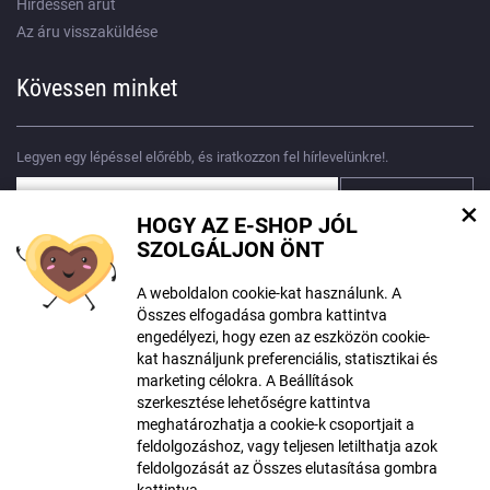
Hirdessen árut
Az áru visszaküldése
Kövessen minket
Legyen egy lépéssel előrébb, és iratkozzon fel hírlevelünkre!.
×
HOGY AZ E-SHOP JÓL
Egyetértek
személyes adatok feldolgozásával
SZOLGÁLJON ÖNT
A weboldalon cookie-kat használunk. A
Összes elfogadása gombra kattintva
engedélyezi, hogy ezen az eszközön cookie-
kat használjunk preferenciális, statisztikai és
A tartalom létrehozásakor mesterséges intelligencia eszközöket
marketing célokra. A Beállítások
használhattak. További információ
itt található
.
szerkesztése lehetőségre kattintva
meghatározhatja a cookie-k csoportjait a
© Szerzői jog ECLIPSERA s.r.o.
feldolgozáshoz, vagy teljesen letilthatja azok
Minden jog fentartva
feldolgozását az Összes elutasítása gombra
Román változat
kattintva.