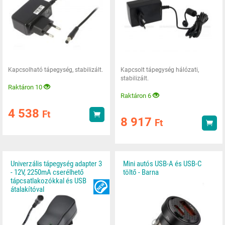
Kapcsolható tápegység, stabilizált.
Kapcsolt tápegység hálózati,
stabilizált.
Raktáron 10
Raktáron 6
4 538
Ft
Vásárlás
8 917
Ft
Vás
Univerzális tápegység adapter 3
Mini autós USB-A és USB-C
- 12V, 2250mA cserélhető
töltő - Barna
tápcsatlakozókkal és USB
ÚJDONSÁG
átalakítóval