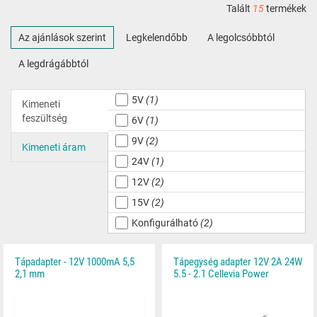
Talált
15
termékek
Az ajánlások szerint
Legkelendőbb
A legolcsóbbtól
A legdrágábbtól
5V
(1)
Kimeneti
feszültség
6V
(1)
9V
(2)
Kimeneti áram
24V
(1)
12V
(2)
15V
(2)
Konfigurálható
(2)
Tápadapter - 12V 1000mA 5,5
Tápegység adapter 12V 2A 24W
2,1 mm
5.5 - 2.1 Cellevia Power