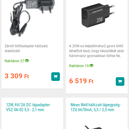
Zárolt töltőadapter hálózati,
A 20W-os teljesítményű gyors töltő
stabilizált.
lehetővé teszi, hogy készülékét akár
háromszor gyorsabban töltse fel,
Raktáron 27
mint
Raktáron 15
3 309
Ft
Vásárlás
6 519
Ft
Vás
12W, 6V/2A DC tápadapter
Mean Well hálózati tápegység -
VSZ-06-02 5,5 - 2,1 mm
12V, 6670mA, 5,5 / 2,5 mm