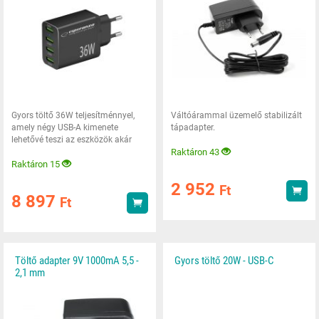
Gyors töltő 36W teljesítménnyel,
Váltóárammal üzemelő stabilizált
amely négy USB-A kimenete
tápadapter.
lehetővé teszi az eszközök akár
háromszoros
Raktáron 43
Raktáron 15
2 952
Ft
Vás
8 897
Ft
Vásárlás
Töltő adapter 9V 1000mA 5,5 -
Gyors töltő 20W - USB-C
2,1 mm