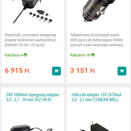
Stabilizált, univerzális tápegység
Teljesítmény és kompakt autós
adapter különböző eszközökhöz.
töltő gyors és biztonságos töltést
Állítható 3V-tól 12V-ig DC
biztosít mobil eszközeid számára,
feszültséggel,
közvetlenül
Raktáron 4
Raktáron 18
6 915
3 151
Ft
Ft
Vásárlás
Vás
24V 1000mA tápegység adapter
Hálózati adapter 15V 2670mA
5,5 - 2,1 - 10 mm VSZ-24-01
5,5 - 2,1 mm T3 MEAN WELL