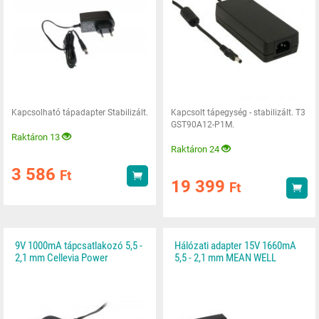
Kapcsolható tápadapter Stabilizált.
Kapcsolt tápegység - stabilizált. T3
GST90A12-P1M.
Raktáron 13
Raktáron 24
3 586
Ft
Vásárlás
19 399
Ft
Vás
9V 1000mA tápcsatlakozó 5,5 -
Hálózati adapter 15V 1660mA
2,1 mm Cellevia Power
5,5 - 2,1 mm MEAN WELL