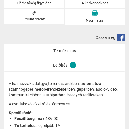
Elérhetőség figyelése
A kedvencekhez
Poslat odkaz
Nyomtatás
Ossza meg:
Termékleírás
Letöltés
1
Alkalmazzák adatgyűjtő rendszerekben, automatizált
számítógépes mérőberendezésekben, gépekben, audio/video,
kommunikációban, autóiparban és egyéb területeken.
A csatlakozó vízzáró és légmentes.
Specifikáció:
Feszültség:
max 48V DC
Tű terhelés:
legfeljebb 1A