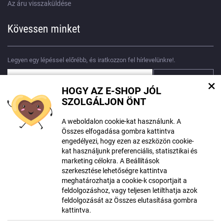
Az áru visszaküldése
Kövessen minket
Legyen egy lépéssel előrébb, és iratkozzon fel hírlevelünkre!.
×
HOGY AZ E-SHOP JÓL
Egyetértek
személyes adatok feldolgozásával
SZOLGÁLJON ÖNT
A weboldalon cookie-kat használunk. A
Összes elfogadása gombra kattintva
engedélyezi, hogy ezen az eszközön cookie-
kat használjunk preferenciális, statisztikai és
A tartalom létrehozásakor mesterséges intelligencia eszközöket
marketing célokra. A Beállítások
használhattak. További információ
itt található
.
szerkesztése lehetőségre kattintva
meghatározhatja a cookie-k csoportjait a
© Szerzői jog ECLIPSERA s.r.o.
feldolgozáshoz, vagy teljesen letilthatja azok
Minden jog fentartva
feldolgozását az Összes elutasítása gombra
Román változat
kattintva.