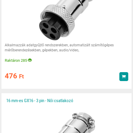
Alkalmazzák adatgyűjtő rendszerekben, automatizált számítógépes
mérőberendezésekben, gépekben, audio/video,
Raktáron 285
476
Ft
Vás
16 mm-es GX16 - 3 pin - Női csatlakozó