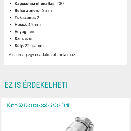
Kapcsolási ellenállás:
20Ω
Belső átmérő:
6 mm
Tűk száma:
2
Hossz:
45 mm
Anyag:
fém
Szín:
ezüst
Súly:
22 gramm
A csomag egy csatlakozót tartalmaz.
EZ IS ÉRDEKELHETI
16 mm GX16 csatlakozó - 2 tűs - Férfi