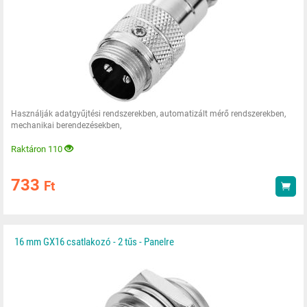
Használják adatgyűjtési rendszerekben, automatizált mérő rendszerekben,
mechanikai berendezésekben,
Raktáron 110
733
Ft
Vás
16 mm GX16 csatlakozó - 2 tűs - Panelre