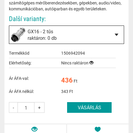
számítógépes mérőberendezésekben, gépekben, audio/video,
kommunikációban, autóiparban és egyéb területeken.
Další varianty:
GX16 - 2 tűs
raktáron: 0 db
Termékkód
1506942094
Elérhetőség:
Nincs raktáron
Ár ÁFA-val:
436
Ft
Ár ÁFA nélkül:
343
Ft
-
+