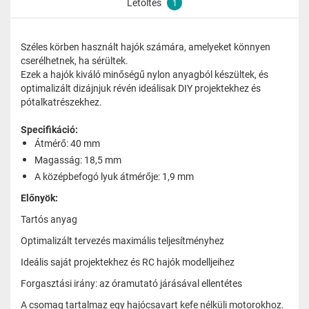
Letöltés
1
Széles körben használt hajók számára, amelyeket könnyen
cserélhetnek, ha sérültek.
Ezek a hajók kiváló minőségű nylon anyagból készültek, és
optimalizált dizájnjuk révén ideálisak DIY projektekhez és
pótalkatrészekhez.
Specifikáció:
Átmérő: 40 mm
Magasság: 18,5 mm
A középbefogó lyuk átmérője: 1,9 mm
Előnyök:
Tartós anyag
Optimalizált tervezés maximális teljesítményhez
Ideális saját projektekhez és RC hajók modelljeihez
Forgasztási irány: az óramutató járásával ellentétes
A csomag tartalmaz egy hajócsavart kefe nélküli motorokhoz.