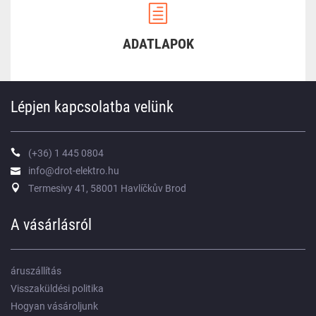
ADATLAPOK
Lépjen kapcsolatba velünk
(+36) 1 445 0804
info@drot-elektro.hu
Termesivy 41, 58001 Havlíčkův Brod
A vásárlásról
áruszállítás
Visszaküldési politika
Hogyan vásároljunk