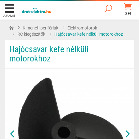
0 Ft
AJÁNLAT
Kimeneti perifériák
Elektromotorok
RC kiegészítők
Hajócsavar kefe nélküli motorokhoz
Hajócsavar kefe nélküli
motorokhoz