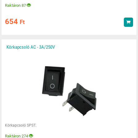
Raktáron 87
654
Ft
Vás
Körkapcsoló AC - 3A/250V
Körkapcsoló SPST.
Raktáron 274