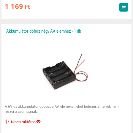
1 169
Ft
Vás
Akkumulátor doboz négy AA elemhez - 1 db
A 6V-os akkumulátor dobozba AA elemeket lehet betenni, amelyek nem
részei a csomagnak.
Nincs raktáron