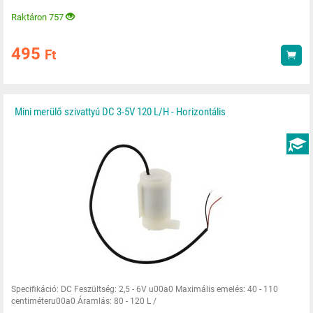
Raktáron 757
495
Ft
Vás
Mini merülő szivattyú DC 3-5V 120 L/H - Horizontális
ÚTMU
Specifikáció: DC Feszültség: 2,5 - 6V u00a0 Maximális emelés: 40 - 110
centiméteru00a0 Áramlás: 80 - 120 L /