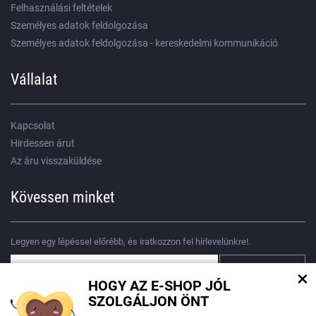
Felhasználási feltételek
Személyes adatok feldolgozása
Személyes adatok feldolgozása - kereskedelmi kommunikáció
Vállalat
Kapcsolat
Hirdessen árut
Az áru visszaküldése
Kövessen minket
Legyen egy lépéssel előrébb, és iratkozzon fel hírlevelünkre!.
×
HOGY AZ E-SHOP JÓL
Egyetértek
személyes adatok feldolgozásával
SZOLGÁLJON ÖNT