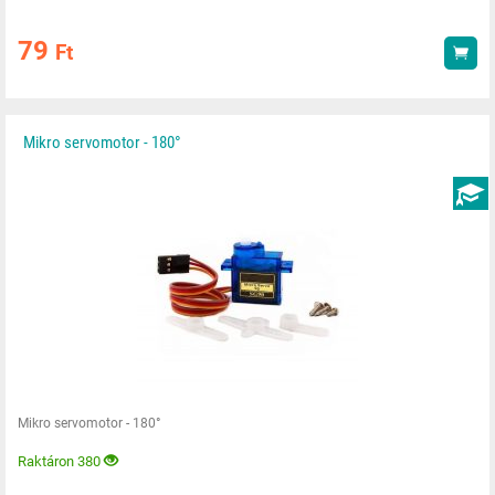
79
Ft
Vás
Mikro servomotor - 180°
ÚTMU
Mikro servomotor - 180°
Raktáron 380