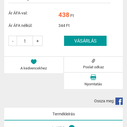
Ár ÁFA-val:
438
Ft
Ár ÁFA nélkül:
344
Ft
-
+
Poslat odkaz
A kedvencekhez
Nyomtatás
Ossza meg:
Termékleírás