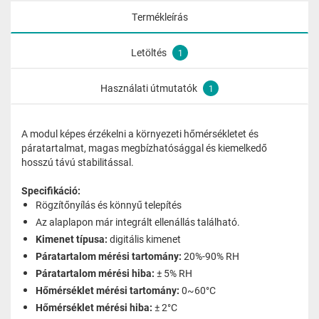
Termékleírás
Letöltés
1
Használati útmutatók
1
A modul képes érzékelni a környezeti hőmérsékletet és
páratartalmat, magas megbízhatósággal és kiemelkedő
hosszú távú stabilitással.
Specifikáció:
Rögzítőnyílás és könnyű telepítés
Az alaplapon már integrált ellenállás található.
Kimenet típusa:
digitális kimenet
Páratartalom mérési tartomány:
20%-90% RH
Páratartalom mérési hiba:
± 5% RH
Hőmérséklet mérési tartomány:
0~60°C
Hőmérséklet mérési hiba:
± 2°C