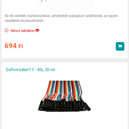
40 db vezeték csatlakozókkal, amelyeket szalagban szállítanak, az egyes
vezetékek elválaszthatók.
Nincs raktáron
694
Ft
Vás
DuPont kábel F-F - 40x, 20 cm