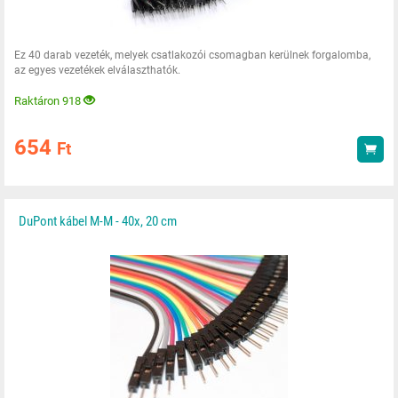
Ez 40 darab vezeték, melyek csatlakozói csomagban kerülnek forgalomba,
az egyes vezetékek elválaszthatók.
Raktáron 918
654
Ft
Vás
DuPont kábel M-M - 40x, 20 cm