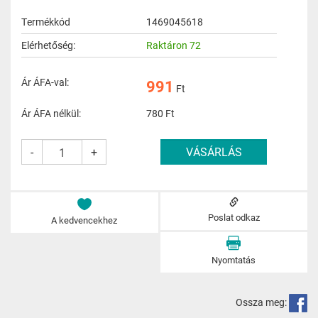
Termékkód
1469045618
Elérhetőség:
Raktáron 72
Ár ÁFA-val:
991
Ft
Ár ÁFA nélkül:
780
Ft
-
+
Poslat odkaz
A kedvencekhez
Nyomtatás
Ossza meg: