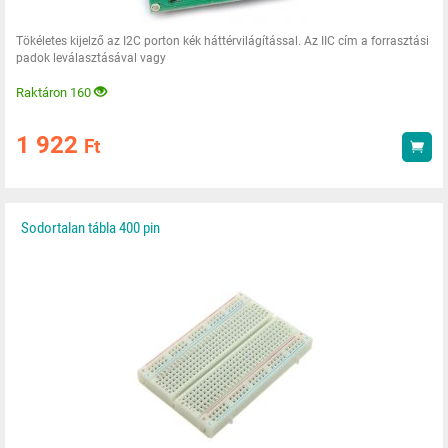
Tökéletes kijelző az I2C porton kék háttérvilágítással. Az IIC cím a forrasztási
padok leválasztásával vagy
Raktáron 160
1 922
Ft
Vás
Sodortalan tábla 400 pin