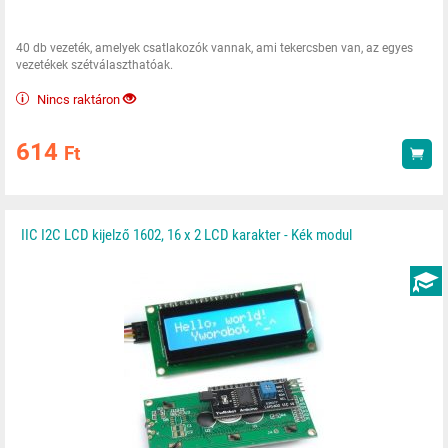
40 db vezeték, amelyek csatlakozók vannak, ami tekercsben van, az egyes
vezetékek szétválaszthatóak.
Nincs raktáron
614
Ft
Vás
IIC I2C LCD kijelző 1602, 16 x 2 LCD karakter - Kék modul
ÚTMU