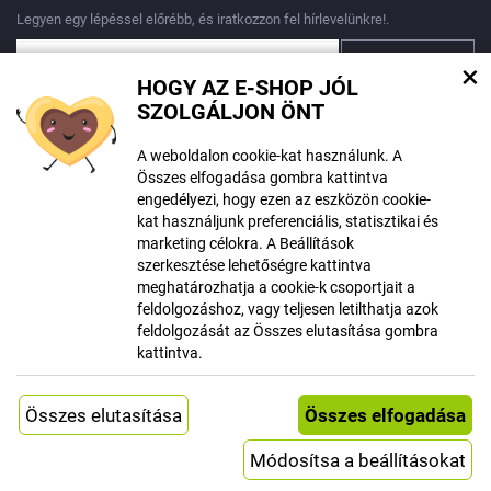
Legyen egy lépéssel előrébb, és iratkozzon fel hírlevelünkre!.
×
HOGY AZ E-SHOP JÓL
Egyetértek
személyes adatok feldolgozásával
SZOLGÁLJON ÖNT
A weboldalon cookie-kat használunk. A
Összes elfogadása gombra kattintva
engedélyezi, hogy ezen az eszközön cookie-
kat használjunk preferenciális, statisztikai és
A tartalom létrehozásakor mesterséges intelligencia eszközöket
marketing célokra. A Beállítások
használhattak. További információ
itt található
.
szerkesztése lehetőségre kattintva
meghatározhatja a cookie-k csoportjait a
© Szerzői jog ECLIPSERA s.r.o.
feldolgozáshoz, vagy teljesen letilthatja azok
Minden jog fentartva
feldolgozását az Összes elutasítása gombra
Román változat
kattintva.
Klasszikus verzió megjelenítése
Létrehozta
Rendszer
Módosítsa a beállításokat