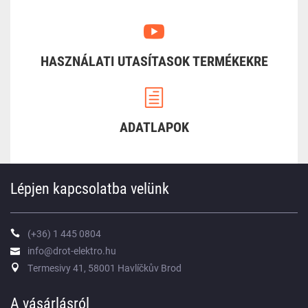
HASZNÁLATI UTASÍTASOK TERMÉKEKRE
ADATLAPOK
Lépjen kapcsolatba velünk
(+36) 1 445 0804
info@drot-elektro.hu
Termesivy 41, 58001 Havlíčkův Brod
A vásárlásról